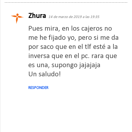
Zhura
C
14 de marzo de 2019 a las 19:35
o
Pues mira, en los cajeros no
m
me he fijado yo, pero si me da
e
por saco que en el tlf esté a la
n
inversa que en el pc. rara que
t
es una, supongo jajajaja
a
Un saludo!
r
i
RESPONDER
o
s