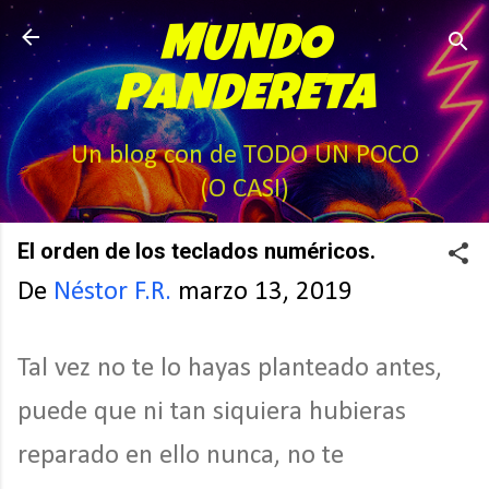
Ir al contenido principal
MUNDO
PANDERETA
Un blog con de TODO UN POCO
(O CASI)
El orden de los teclados numéricos.
De
Néstor F.R.
marzo 13, 2019
Tal vez no te lo hayas planteado antes,
puede que ni tan siquiera hubieras
reparado en ello nunca, no te