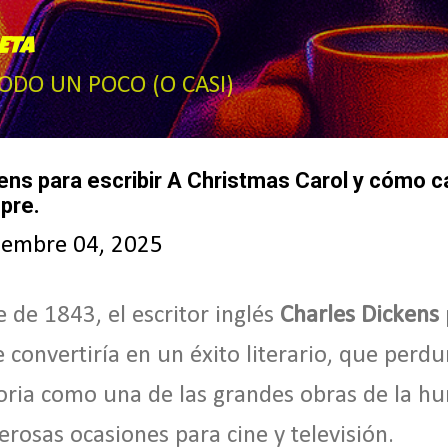
Ir al contenido principal
ETA
TODO UN POCO (O CASI)
kens para escribir A Christmas Carol y cómo c
pre.
iembre 04, 2025
 de 1843, el escritor inglés
Charles Dickens
 convertiría en un éxito literario, que perdu
storia como una de las grandes obras de la h
osas ocasiones para cine y televisión.