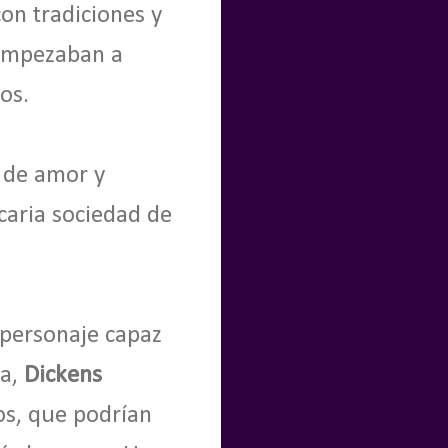
on tradiciones y
 empezaban a
os.
o de amor y
ecaria sociedad de
 personaje capaz
ia,
Dickens
os, que podrían