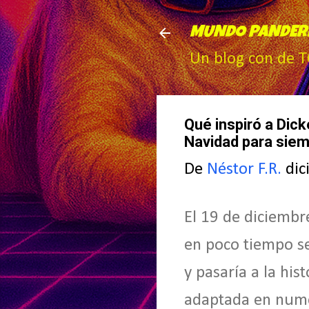
MUNDO PANDER
Un blog con de 
Qué inspiró a Dic
Navidad para siem
De
Néstor F.R.
dic
El 19 de diciembre
en poco tiempo se
y pasaría a la hi
adaptada en numer