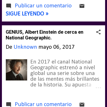
mentir, la participación de
Publicar un comentario
Arnold Schawarzenegger en
SIGUE LEYENDO »
un drama con zombies y a la
vez una cinta de cine de
autor, era una combinación
GENIUS, Albert Einstein de cerca en
que me llamaba muchísimo.
National Geographic.
Cosas de la vida tardé
mucho en disfrutarla, algo
De
Unknown
mayo 06, 2017
que empieza a ser común en
mí, pero como es una
película que realmente
En 2017 el canal National
llevaba esperando ver desde
Geographic estrenó a nivel
mucho antes incluso de su
global una serie sobre una
estreno, he decidido escribir
de las mentes más brillantes
Mis Impresiones sobre
de la historia. Su apuesta
MAGGIE. Te adelanto que si
tenía que ver con el famoso
esperas encontrar una de
físico Albert Einstein y para
esas entregas gore de
ello se rodeó, entre otras, de
Publicar un comentario
zombies asesinos,