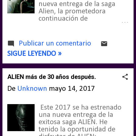
nueva entrega de la saga
Alien, la prometedora
continuación de
PROMETHEUS que pasa a
formar parte de esa trilogía
prevista en forma de pre-
Publicar un comentario
cuela. Afortunadamente
SIGUE LEYENDO »
pude disfrutar de ella tras
una larga espera, por lo que
estoy en disposición de
ALIEN más de 30 años después.
publicar Mis Impresiones
sobre ALIEN: COVENANT. Si
De
Unknown
mayo 14, 2017
eres seguidor de esta saga y
quieres comparar tus
impresiones con las mías
Este 2017 se ha estrenado
continúa leyendo.
una nueva entrega de la
exitosa saga ALIEN. He
tenido la oportunidad de