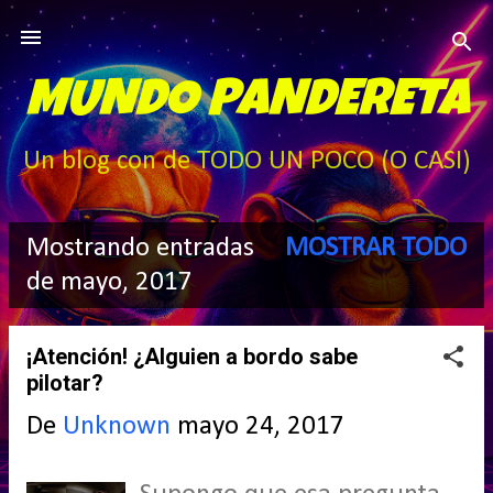
Ir al contenido principal
MUNDO PANDERETA
Un blog con de TODO UN POCO (O CASI)
Mostrando entradas
MOSTRAR TODO
E
de mayo, 2017
n
¡Atención! ¿Alguien a bordo sabe
t
pilotar?
r
De
Unknown
mayo 24, 2017
a