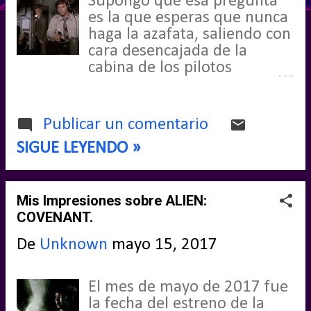
Supongo que esa pregunta
es la que esperas que nunca
d
haga la azafata, saliendo con
a
cara desencajada de la
cabina de los pilotos
s
mientras viajas en avión. Por
mucha ayuda que te presten
por radio, tiene un
Publicar un comentario
porcentaje tan alto de
SIGUE LEYENDO »
desastre que tu reacción a
esa pregunta posiblemente
sea entrar en pánico. De
Mis Impresiones sobre ALIEN:
hecho, tanto el despegue
COVENANT.
como el aterrizaje son los
dos momentos más críticos
De
Unknown
mayo 15, 2017
de todo el vuelo, según los
expertos.
El mes de mayo de 2017 fue
la fecha del estreno de la