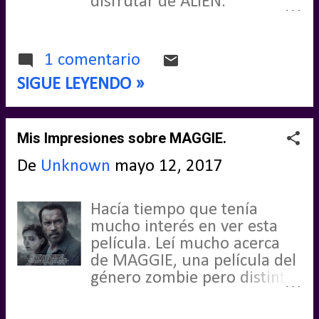
disfrutar de ALIEN:
COVENANT la nueva entrega
dirigida por el mítico Ridley
Scott, padre de la criatura, y
1 comentario
que nos trae la continuación
SIGUE LEYENDO »
de PROMETHEUS, la primera
entrega a modo de pre-cuela
de ALIEN: EL OCTAVO
Mis Impresiones sobre MAGGIE.
PASAJERO. Para conmemorar
este nuevo estreno me lanzo
De
Unknown
mayo 12, 2017
con un especial repaso de la
saga ALIEN. ¿Me acompañas
por el universo ALIEN?
Hacía tiempo que tenía
mucho interés en ver esta
película. Leí mucho acerca
de MAGGIE, una película del
género zombie pero distinta
y eso me atraía
sobremanera. No voy a