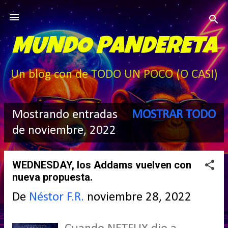
Ir al contenido principal
MUNDO PANDERETA
Un blog con de TODO UN POCO (O CASI)
Mostrando entradas
MOSTRAR TODO
E
de noviembre, 2022
n
WEDNESDAY, los Addams vuelven con
t
nueva propuesta.
r
De
Néstor F.R.
noviembre 28, 2022
a