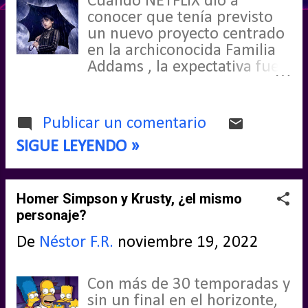
Cuando NETFLIX dio a
conocer que tenía previsto
d
un nuevo proyecto centrado
a
en la archiconocida Familia
Addams , la expectativa fue
s
muy elevada, más aún
conociendo que uno de sus
principales directores sería
Publicar un comentario
Tim Burton . Su fecha de
SIGUE LEYENDO »
estreno fue a finales de
noviembre de 2022 y hoy
puedo permitirme traer esta
Homer Simpson y Krusty, ¿el mismo
recomendación de series
personaje?
sobre: WEDNESDAY .
De
Néstor F.R.
noviembre 19, 2022
Con más de 30 temporadas y
sin un final en el horizonte,