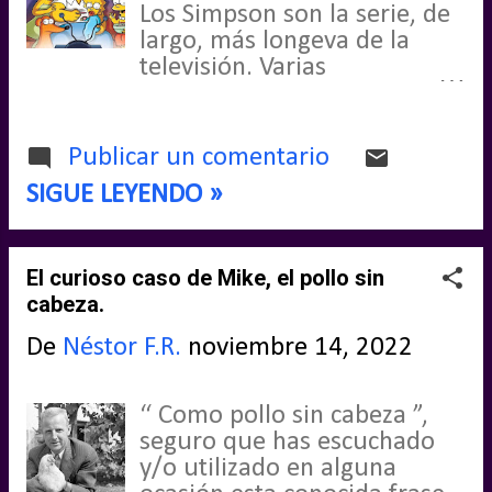
Los Simpson son la serie, de
largo, más longeva de la
televisión. Varias
generaciones han crecido
con ella y somos muchos, los
que recordamos infinidad de
Publicar un comentario
gags y momentos que
SIGUE LEYENDO »
forman parte ya de la
cultura popular. Pero incluso
con más de 30 años de
El curioso caso de Mike, el pollo sin
emisión, los Simpson siguen
cabeza.
guardándonos sorpresas
sobre sus orígenes.
De
Néstor F.R.
noviembre 14, 2022
“ Como pollo sin cabeza ”,
seguro que has escuchado
y/o utilizado en alguna