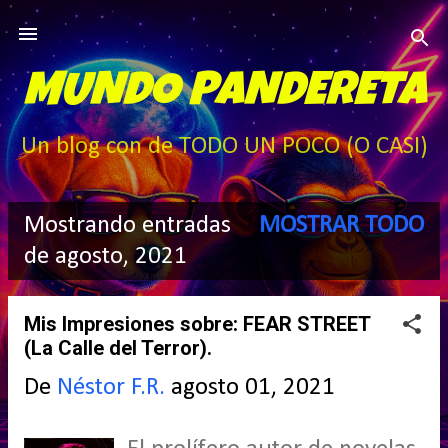
Ir al contenido principal
MUNDO PANDERETA
Un blog con de TODO UN POCO (O CASI)
Mostrando entradas
MOSTRAR TODO
E
de agosto, 2021
n
Mis Impresiones sobre: FEAR STREET
t
(La Calle del Terror).
r
De
Néstor F.R.
agosto 01, 2021
a