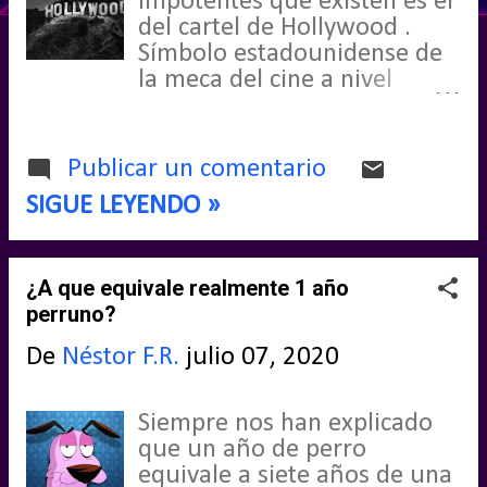
impotentes que existen es el
del cartel de Hollywood .
d
Símbolo estadounidense de
a
la meca del cine a nivel
nacional e internacional, es
s
conocido y casi venerado por
lo que representa, pero no
Publicar un comentario
siempre significó lo que
SIGUE LEYENDO »
significa, ni fue como se le
conoce hoy.
¿A que equivale realmente 1 año
perruno?
De
Néstor F.R.
julio 07, 2020
Siempre nos han explicado
que un año de perro
equivale a siete años de una