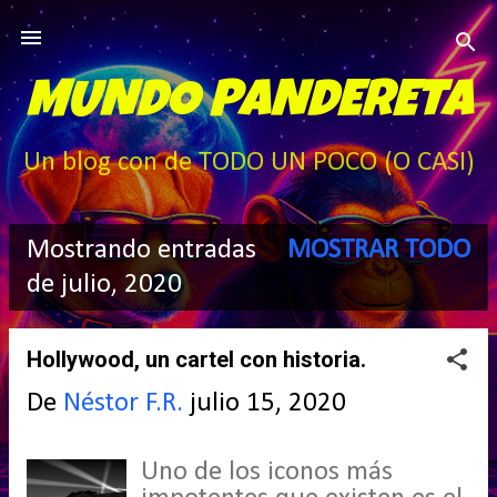
Ir al contenido principal
MUNDO PANDERETA
Un blog con de TODO UN POCO (O CASI)
Mostrando entradas
MOSTRAR TODO
E
de julio, 2020
n
Hollywood, un cartel con historia.
t
De
Néstor F.R.
julio 15, 2020
r
Uno de los iconos más
a