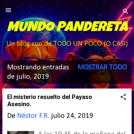
Ir al contenido principal
MUNDO PANDERETA
Un blog con de TODO UN POCO (O CASI)
Mostrando entradas
MOSTRAR TODO
E
de julio, 2019
n
El misterio resuelto del Payaso
t
Asesino.
r
De
Néstor F.R.
julio 24, 2019
a