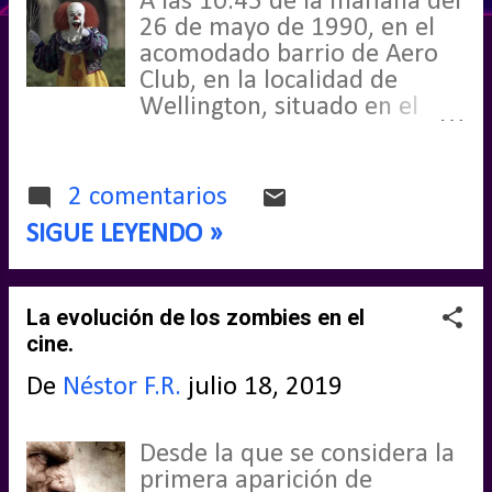
A las 10:45 de la mañana del
26 de mayo de 1990, en el
d
acomodado barrio de Aero
a
Club, en la localidad de
Wellington, situado en el
s
condado de Palm Beach
(Florida), se produjo uno de
los crímenes más
2 comentarios
misteriosos de los últimos
SIGUE LEYENDO »
30 años en Estados Unidos,
sin resolver hasta no hace
mucho. Un caso que siempre
La evolución de los zombies en el
llamó mi atención y que la
cine.
justicia por fin logró hacerse
valer.
De
Néstor F.R.
julio 18, 2019
Desde la que se considera la
primera aparición de