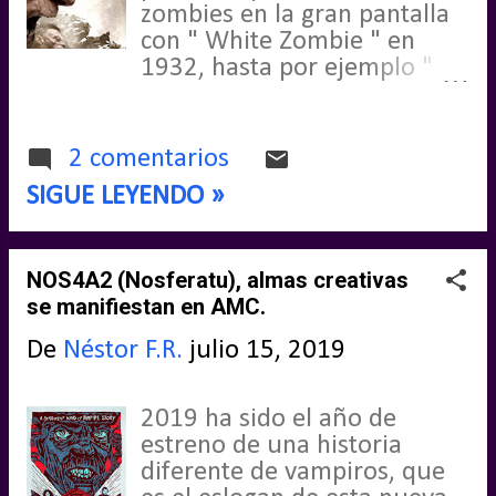
zombies en la gran pantalla
con " White Zombie " en
1932, hasta por ejemplo "
Guerra Mundial Z " de 2013
pasando entre medias y
posteriormente entre otras
2 comentarios
tantas, el género zombie ha
SIGUE LEYENDO »
cambiado varios conceptos
que las nuevas generaciones
consideran ahora como
NOS4A2 (Nosferatu), almas creativas
básico. ¿Pero cuales fueron
se manifiestan en AMC.
aquellos primeros zombies
que aterrorizaban entrados
De
Néstor F.R.
julio 15, 2019
el siglo XX y su posterior
evolución?
2019 ha sido el año de
estreno de una historia
diferente de vampiros, que