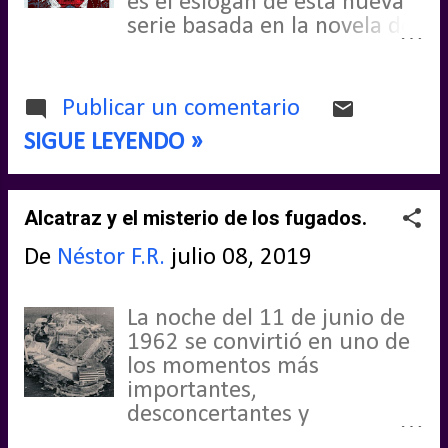
es el eslogan de esta nueva
serie basada en la novela del
mismo título creada por Joe
Hill, conocido por muchos
como “el hijo de Stephen
Publicar un comentario
King”. Para ello los
SIGUE LEYENDO »
productores de la serie
quisieron contar con uno de
los rostros más conocidos de
Alcatraz y el misterio de los fugados.
la pequeña y gran pantalla
en los últimos años como es
De
Néstor F.R.
julio 08, 2019
Zachary Quinto. Tras casi
nueve meses sin publicar
ninguna recomendación de
La noche del 11 de junio de
series, hoy en día la vida
1962 se convirtió en uno de
apenas me proporciona
los momentos más
tiempo para disfrutar de
importantes,
series como antes, vuelvo
desconcertantes y
con una de esas entradas
misteriosos de la cultura