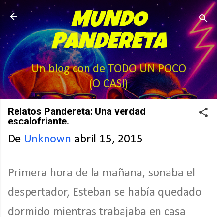
Ir al contenido principal
MUNDO
PANDERETA
Un blog con de TODO UN POCO
(O CASI)
Relatos Pandereta: Una verdad
escalofriante.
De
Unknown
abril 15, 2015
Primera hora de la mañana, sonaba el
despertador, Esteban se había quedado
dormido mientras trabajaba en casa