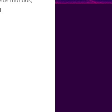
 sus mundos,
l.