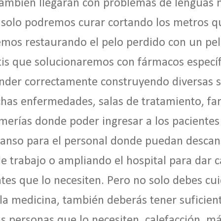
ambién llegarán con problemas de lenguas 
 solo podremos curar cortando los metros qu
mos restaurando el pelo perdido con un pel
litis que solucionaremos con fármacos específ
nder correctamente construyendo diversas s
chas enfermedades, salas de tratamiento, fa
merías donde poder ingresar a los pacientes
scanso para el personal donde puedan descans
de trabajo o ampliando el hospital para dar 
es que lo necesiten. Pero no solo debes cui
 la medicina, también deberás tener suficie
as personas que lo necesiten, calefacción, m