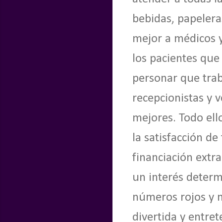
bebidas, papelera
mejor a médicos y
los pacientes que
personar que trab
recepcionistas y 
mejores. Todo ell
la satisfacción d
financiación extr
un interés determ
números rojos y n
divertida y entret