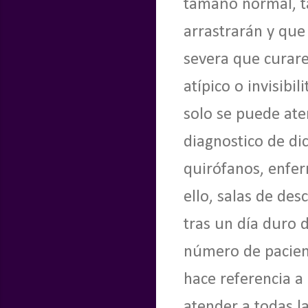
tamaño normal, t
arrastrarán y que
severa que curare
atípico o invisibi
solo se puede ate
diagnostico de di
quirófanos, enfer
ello, salas de de
tras un día duro 
número de pacient
hace referencia a
atender a todas l