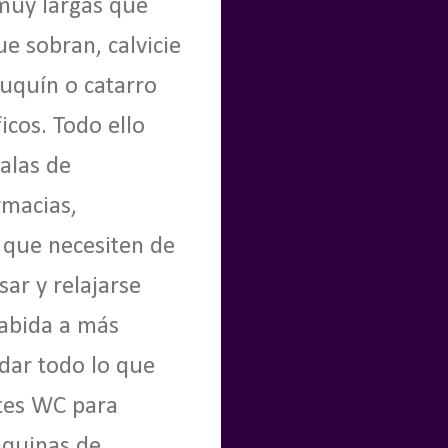
muy largas que
e sobran, calvicie
uquín o catarro
icos. Todo ello
alas de
rmacias,
 que necesiten de
ar y relajarse
cabida a más
dar todo lo que
ntes WC para
áquinas de