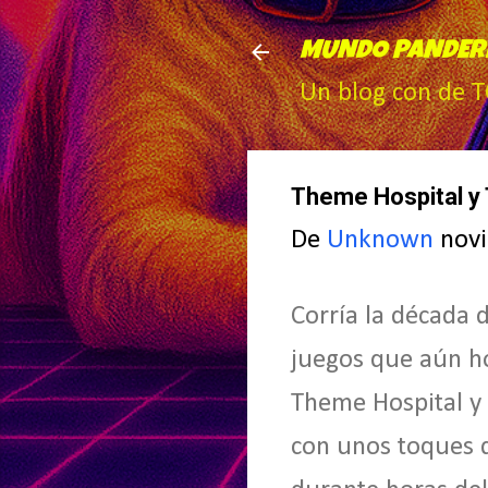
MUNDO PANDER
Un blog con de 
Theme Hospital y 
De
Unknown
nov
Corría la década 
juegos que aún ho
Theme Hospital y
con unos toques 