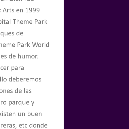
c Arts en 1999
spital Theme Park
rques de
 Theme Park World
ues de humor.
cer para
ello deberemos
iones de las
tro parque y
xisten un buen
reras, etc donde