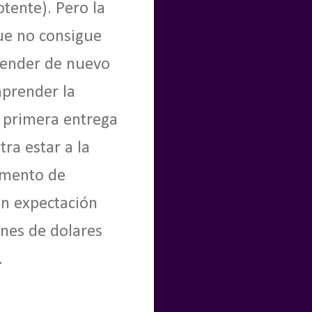
tente). Pero la
ue no consigue
render de nuevo
mprender la
 primera entrega
a estar a la
omento de
an expectación
nes de dolares
.