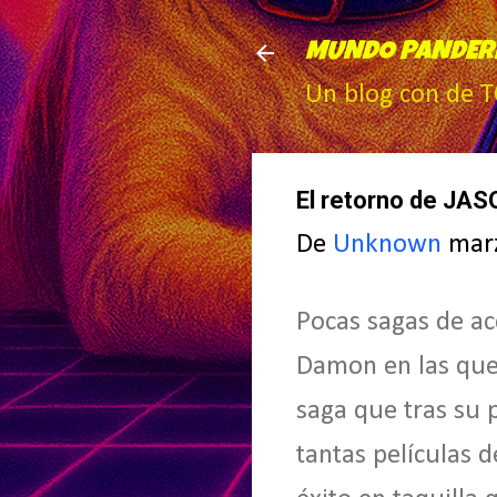
MUNDO PANDER
Un blog con de 
El retorno de JA
De
Unknown
mar
Pocas sagas de a
Damon en las que 
saga que tras su 
tantas películas 