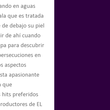
tando en aguas
ala que es tratada
 de debajo su piel
tir de ahí cuando
opa para descubrir
 persecuciones en
os aspectos
esta apasionante
a que
 hits preferidos
roductores de EL