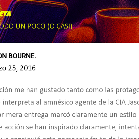
Ir al contenido principal
ETA
TODO UN POCO (O CASI)
SON BOURNE.
zo 25, 2016
cción me han gustado tanto como las protag
interpreta al amnésico agente de la CIA Ja
primera entrega marcó claramente un estilo 
de acción se han inspirado claramente, inten