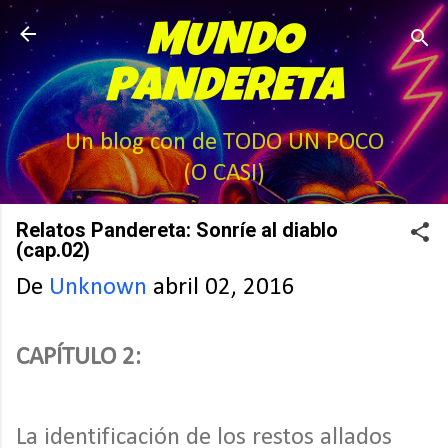
Ir al contenido principal
MUNDO
PANDERETA
Un blog con de TODO UN POCO
(O CASI)
Relatos Pandereta: Sonríe al diablo
(cap.02)
De
Unknown
abril 02, 2016
CAPÍTULO 2:
La identificación de los restos allados