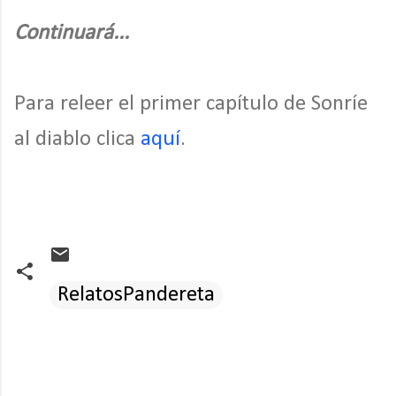
Continuará...
Para releer el primer capítulo de Sonríe
al diablo clica
aquí
.
RelatosPandereta
C
o
m