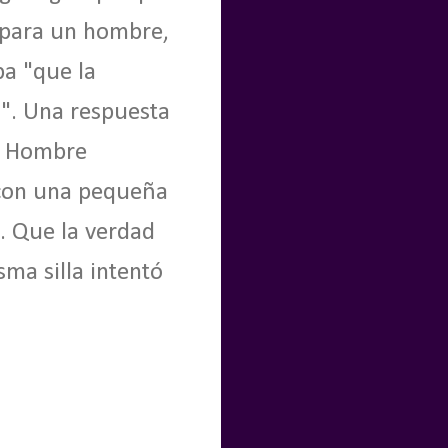
 para un hombre,
ba "que la
a". Una respuesta
El Hombre
a con una pequeña
". Que la verdad
ma silla intentó