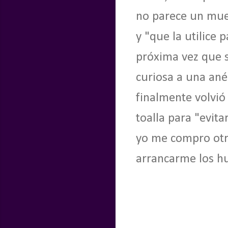
no parece un mue
y "que la utilice
próxima vez que s
curiosa a una an
finalmente volvió
toalla para "evit
yo me compro otr
arrancarme los hu