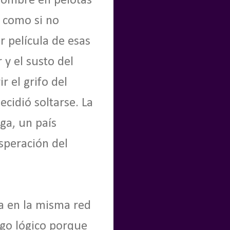
hombre en pelotas
a como si no
 película de esas
 y el susto del
 el grifo del
ecidió soltarse. La
ga, un país
speración del
da en la misma red
algo lógico porque