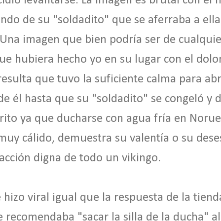
ió levantarse. La imagen es brutal con el 
gando de su "soldadito" que se aferraba a ell
na imagen que bien podría ser de cualquier
ue hubiera hecho yo en su lugar con el dolor
sulta que tuvo la suficiente calma para abrir
e él hasta que su "soldadito" se congeló y d
rito ya que ducharse con agua fría en Norue
uy cálido, demuestra su valentía o su dese
cción digna de todo un vikingo.
 hizo viral igual que la respuesta de la tien
le recomendaba "sacar la silla de la ducha" 