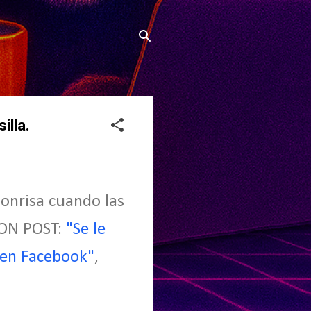
illa.
sonrisa cuando las
GTON POST:
"Se le
e en Facebook"
,