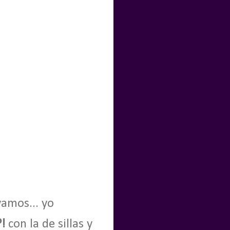
vamos... yo
?!
con la de sillas y