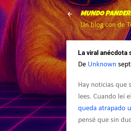
MUNDO PANDER
Un blog con de 
La viral anécdota 
De
Unknown
sep
Hay noticias que 
lees. Cuando leí 
queda atrapado un
pensé que sin dud