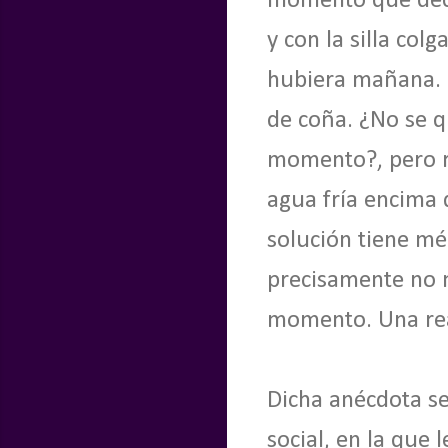
momento que decid
y con la silla col
hubiera mañana. U
de coña. ¿No se q
momento?, pero re
agua fría encima d
solución tiene mé
precisamente no m
momento. Una rea
Dicha anécdota se
social, en la que 