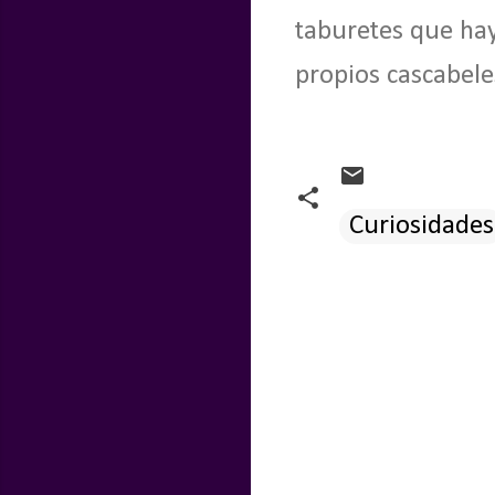
taburetes que hay
propios cascabel
Curiosidades
C
o
m
e
n
t
a