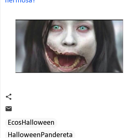
hermosa?
EcosHalloween
HalloweenPandereta