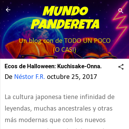
Ir al contenido principal
MUNDO
PANDERETA
Un blog con de TODO UN POCO
(O CASI)
Ecos de Halloween: Kuchisake-Onna.
De
Néstor F.R.
octubre 25, 2017
La cultura japonesa tiene infinidad de
leyendas, muchas ancestrales y otras
más modernas que con los nuevos