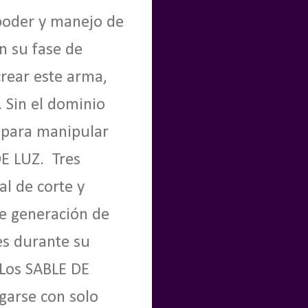
 poder y manejo de
 su fase de
crear este arma,
 Sin el dominio
a para manipular
E LUZ.
Tres
al de corte y
de generación de
les durante su
. Los SABLE
DE
garse con solo