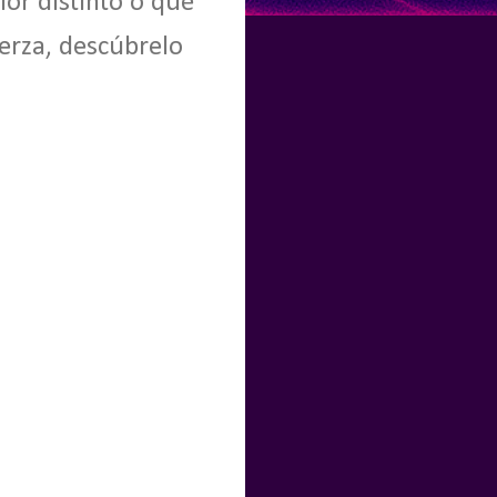
lor distinto o qué
erza, descúbrelo