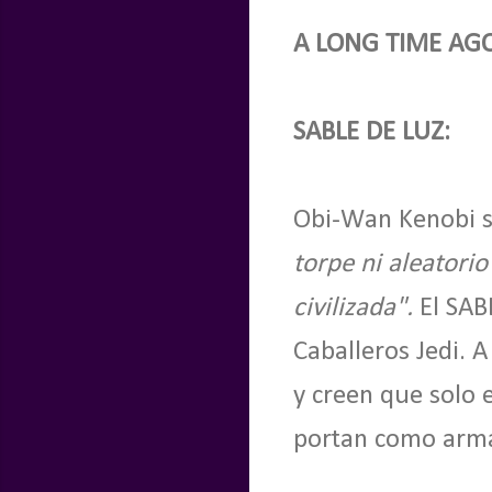
A LONG TIME AGO
SABLE
DE LUZ
:
Obi-Wan Kenobi s
torpe ni aleatori
civilizada".
El SA
Caballeros Jedi. A
y creen que solo 
portan como arma