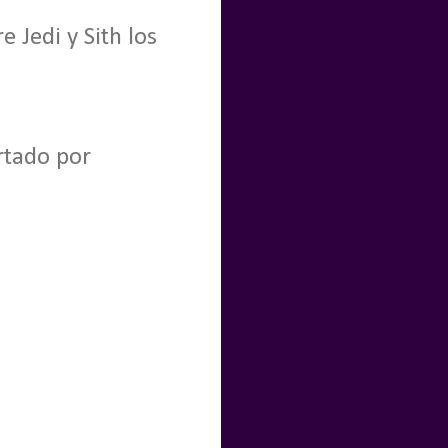
 Jedi y Sith los
ortado por