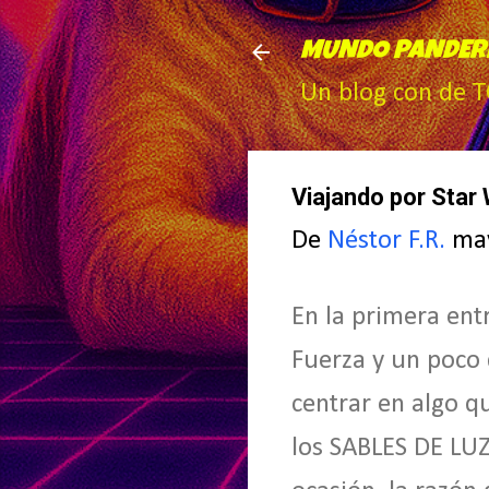
MUNDO PANDER
Un blog con de 
Viajando por Star 
De
Néstor F.R.
ma
En la primera en
Fuerza y un poco d
centrar en algo q
los SABLES DE LUZ