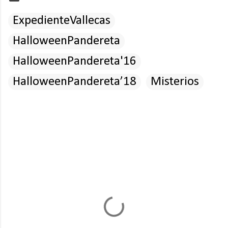
ExpedienteVallecas
HalloweenPandereta
HalloweenPandereta'16
HalloweenPandereta’18
Misterios
C
o
m
e
n
t
a
r
i