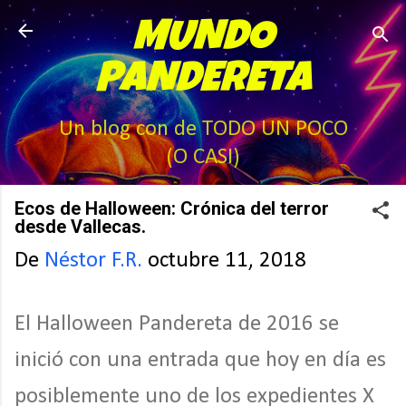
Ir al contenido principal
MUNDO
PANDERETA
Un blog con de TODO UN POCO
(O CASI)
Ecos de Halloween: Crónica del terror
desde Vallecas.
De
Néstor F.R.
octubre 11, 2018
El Halloween Pandereta de 2016 se
inició con una entrada que hoy en día es
posiblemente uno de los expedientes X