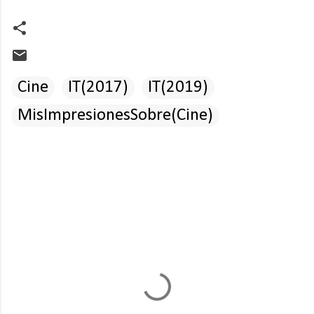
Cine
IT(2017)
IT(2019)
MisImpresionesSobre(Cine)
C
o
m
e
n
t
a
r
i