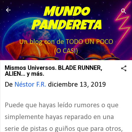
Ir al contenido principal
MUNDO
PANDERETA
Un blog con de TODO UN POCO
(O CASI)
Mismos Universos. BLADE RUNNER,
ALIEN... y más.
De
Néstor F.R.
diciembre 13, 2019
Puede que hayas leído rumores o que
simplemente hayas reparado en una
serie de pistas o guiños que para otros,