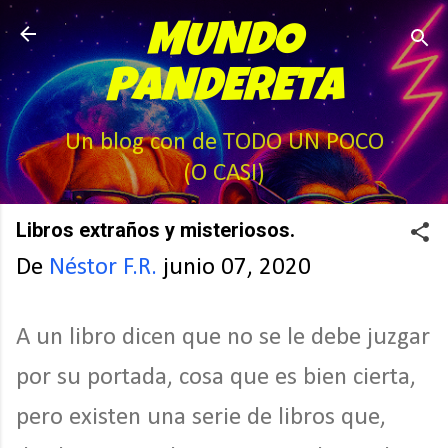
Ir al contenido principal
MUNDO
PANDERETA
Un blog con de TODO UN POCO
(O CASI)
Libros extraños y misteriosos.
De
Néstor F.R.
junio 07, 2020
A un libro dicen que no se le debe juzgar
por su portada, cosa que es bien cierta,
pero existen una serie de libros que,