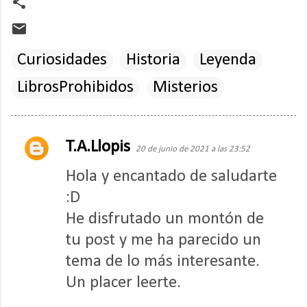
Curiosidades
Historia
Leyenda
LibrosProhibidos
Misterios
T.A.Llopis
C
20 de junio de 2021 a las 23:52
o
Hola y encantado de saludarte
m
:D
e
He disfrutado un montón de
n
tu post y me ha parecido un
t
tema de lo más interesante.
a
Un placer leerte.
r
i