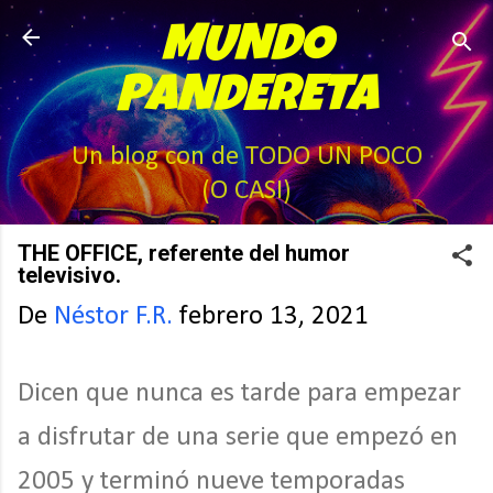
Ir al contenido principal
MUNDO
PANDERETA
Un blog con de TODO UN POCO
(O CASI)
THE OFFICE, referente del humor
televisivo.
De
Néstor F.R.
febrero 13, 2021
Dicen que nunca es tarde para empezar
a disfrutar de una serie que empezó en
2005 y terminó nueve temporadas