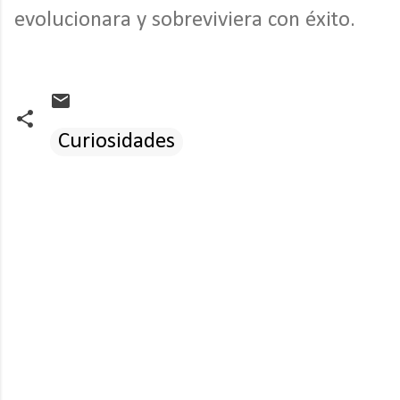
evolucionara y sobreviviera con éxito.
Curiosidades
C
o
m
e
n
t
a
r
i