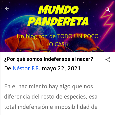
Ir al contenido principal
MUNDO
PANDERETA
Un blog con de TODO UN POCO
(O CASI)
¿Por qué somos indefensos al nacer?
De
Néstor F.R.
mayo 22, 2021
En el nacimiento hay algo que nos
diferencia del resto de especies, esa
total indefensión e imposibilidad de