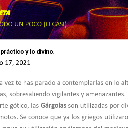
Ir al contenido principal
ETA
TODO UN POCO (O CASI)
práctico y lo divino.
io 17, 2021
 vez te has parado a contemplarlas en lo alt
sias, sobresaliendo vigilantes y amenazantes.
te gótico, las
Gárgolas
son utilizadas por d
otos. Se conoce que ya los griegos utilizar