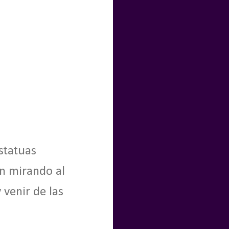
estatuas
n mirando al
 venir de las