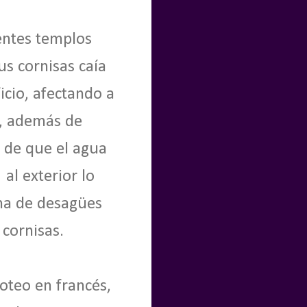
entes templos
us cornisas caía
icio, afectando a
a, además de
n de que el agua
al exterior lo
ema de desagües
 cornisas.
goteo en francés,