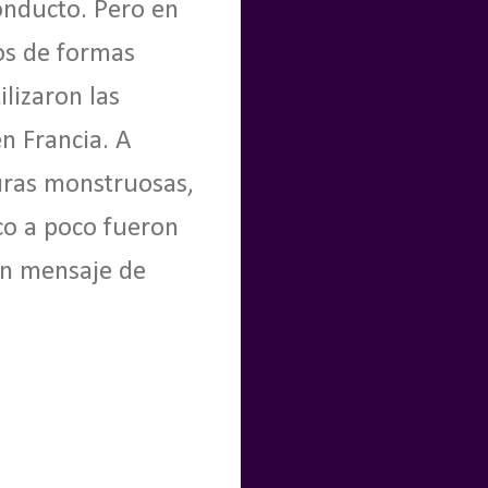
conducto. Pero en
os de formas
lizaron las
n Francia. A
uras monstruosas,
co a poco fueron
un mensaje de