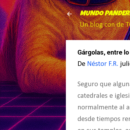
MUNDO PANDER
Un blog con de 
Gárgolas, entre lo 
De
Néstor F.R.
jul
Seguro que alguna
catedrales e igle
normalmente al ar
desde tiempos rem