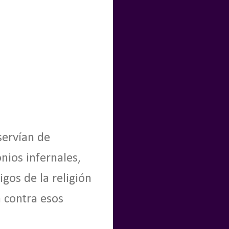
servían de
nios infernales,
gos de la religión
a contra esos