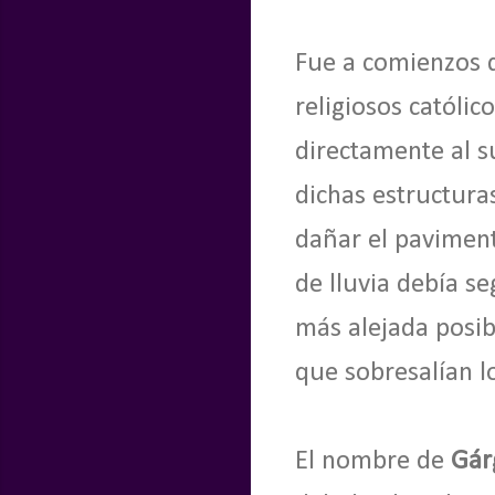
Fue a comienzos d
religiosos católic
directamente al su
dichas estructura
dañar el paviment
de lluvia debía s
más alejada posib
que sobresalían l
El nombre de
Gár