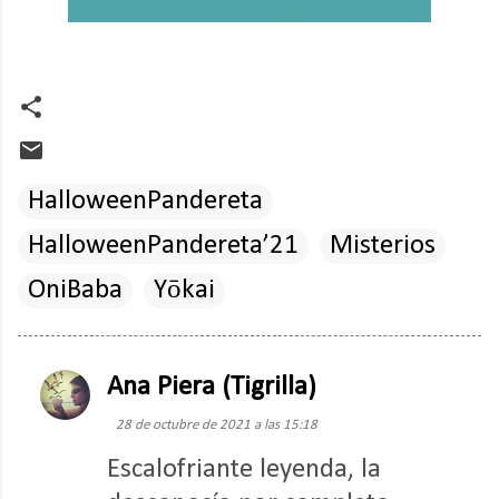
HalloweenPandereta
HalloweenPandereta’21
Misterios
OniBaba
Yōkai
Ana Piera (Tigrilla)
C
o
28 de octubre de 2021 a las 15:18
m
Escalofriante leyenda, la
e