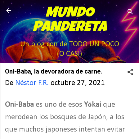
Ir al contenido principal
MUNDO
PANDERETA
Un blog con de TODO UN POCO
(O CASI)
Oni-Baba, la devoradora de carne.
De
Néstor F.R.
octubre 27, 2021
Oni-Baba
es uno de esos
Yōkai
que
merodean los bosques de Japón, a los
que muchos japoneses intentan evitar