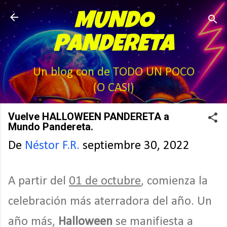
Ir al contenido principal
MUNDO
PANDERETA
Un blog con de TODO UN POCO
(O CASI)
Vuelve HALLOWEEN PANDERETA a
Mundo Pandereta.
De
Néstor F.R.
septiembre 30, 2022
A partir del
01 de octubre
, comienza la
celebración más aterradora del año. Un
año más,
Halloween
se manifiesta a