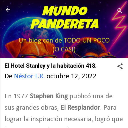
Ir al contenido principal
MUNDO
PANDERETA
Un blog con de TODO UN POCO
(O CASI)
El Hotel Stanley y la habitación 418.
De
Néstor F.R.
octubre 12, 2022
En 1977
Stephen King
publicó una de
sus grandes obras,
El Resplandor
. Para
lograr la inspiración necesaria, logró que