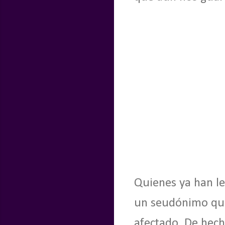
Quienes ya han l
un seudónimo que
afectado. De hec