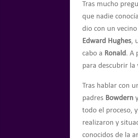
Tras mucho pregun
que nadie conocía
dio con un vecino
Edward Hughes
, 
cabo a
Ronald
. A 
para descubrir la
Tras hablar con 
padres
Bowdern
todo el proceso, 
realizaron y situ
conocidos de la a