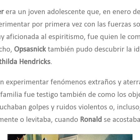
er
era un joven adolescente que, en enero d
imentar por primera vez con las fuerzas so
y aficionada al espiritismo, fue quien le com
cho,
Opsasnick
también pudo descubrir la id
hilda Hendricks
.
n experimentar fenómenos extraños y aterr
 familia fue testigo también de como los obj
scuchaban golpes y ruidos violentos o, inclu
emente o levitaba, cuando
Ronald
se acostaba