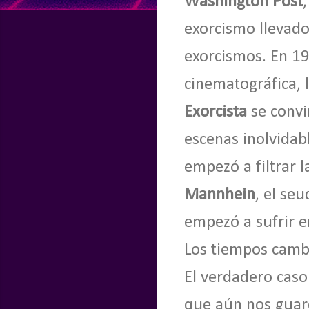
Washington Post
exorcismo llevado 
exorcismos. En 1
cinematográfica, 
Exorcista
se convir
escenas inolvidab
empezó a filtrar l
Mannhein
, el se
empezó a sufrir e
Los tiempos cambia
El verdadero caso
que aún nos guar