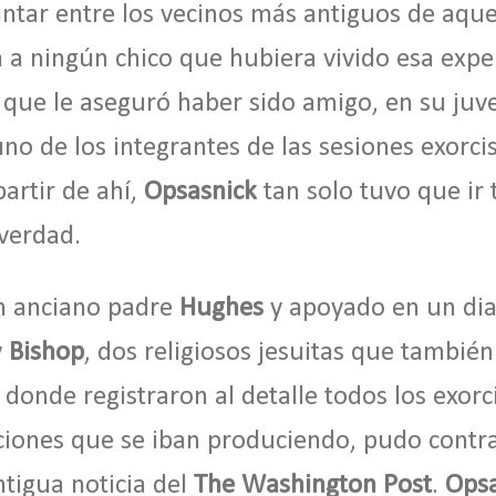
tar entre los vecinos más antiguos de aque
 a ningún chico que hubiera vivido esa expe
 que le aseguró haber sido amigo, en su juv
uno de los integrantes de las sesiones exorci
partir de ahí,
Opsasnick
tan solo tuvo que ir 
 verdad.
un anciano padre
Hughes
y apoyado en un dia
y
Bishop
, dos religiosos jesuitas que también
y donde registraron al detalle todos los exor
aciones que se iban produciendo, pudo contra
ntigua noticia del
The Washington Post
.
Opsa