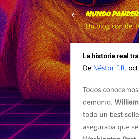
MUNDO PANDER
Un blog con de 
La historia real tr
De
Néstor F.R.
oct
Todos conocemos l
demonio.
William
todo un best sell
aseguraba que se 