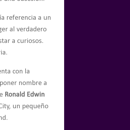
ía referencia a un
ger al verdadero
tar a curiosos.
ia.
nta con la
r poner nombre a
de
Ronald Edwin
 City, un pequeño
and.