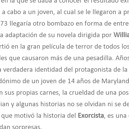
, en la que se daba a conocer el resultado ex
a cabo a un joven, al cual se le llegaron a p
973 llegaría otro bombazo en forma de entr
la adaptación de su novela dirigida por
Willi
tió en la gran película de terror de todos lo
les que causaron más de una pesadilla. Años
a verdadera identidad del protagonista de la
udónimo de un joven de 14 años de Marylan
n sus propias carnes, la crueldad de una po
n y algunas historias no se olvidan ni se de
 que motivó la historia del
Exorcista
, es una
dan sorpresas.