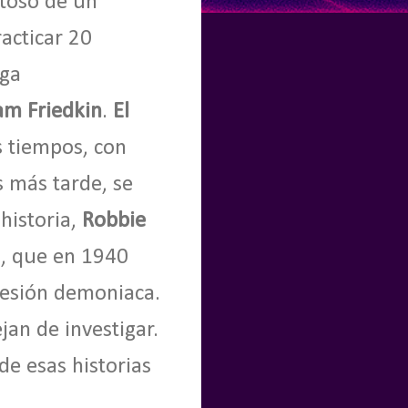
itoso de un
racticar 20
ega
am Friedkin
.
El
s tiempos, con
 más tarde, se
 historia,
Robbie
d, que en 1940
sesión demoniaca.
jan de investigar.
 de esas historias