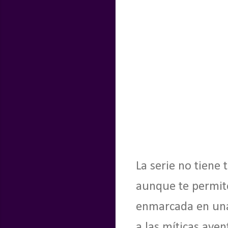
La serie no tiene
aunque te permite
enmarcada en una 
a las míticas ave