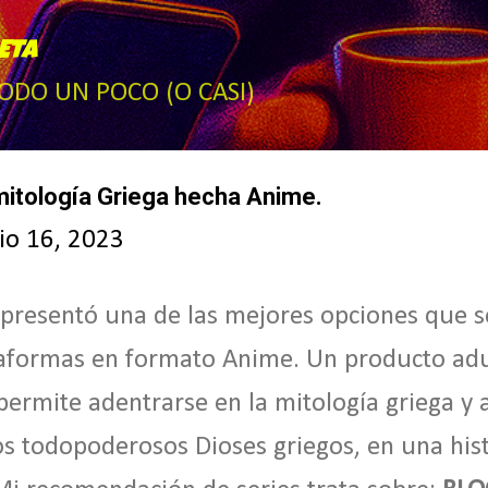
Ir al contenido principal
ETA
TODO UN POCO (O CASI)
itología Griega hecha Anime.
io 16, 2023
presentó una de las mejores opciones que 
taformas en formato Anime. Un producto ad
permite adentrarse en la mitología griega y 
s todopoderosos Dioses griegos, en una hist