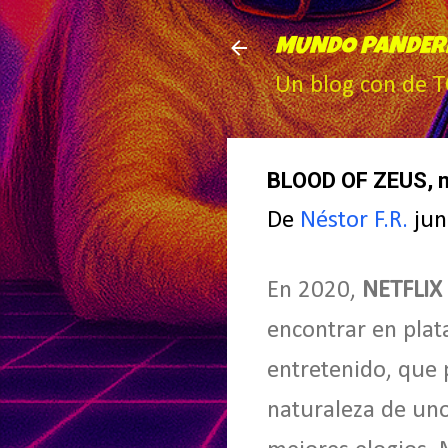
MUNDO PANDER
Un blog con de 
BLOOD OF ZEUS, m
De
Néstor F.R.
jun
En 2020,
NETFLIX
encontrar en pla
entretenido, que 
naturaleza de uno