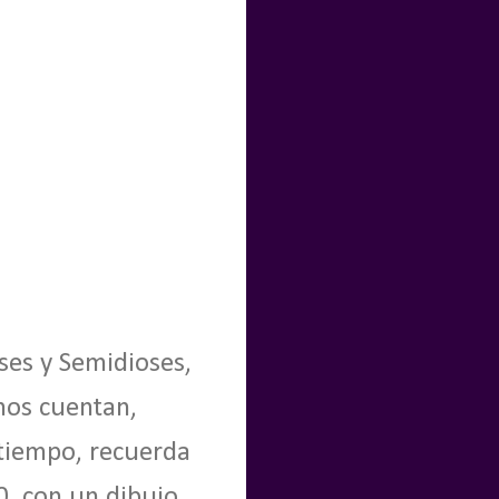
ses y Semidioses,
nos cuentan,
 tiempo, recuerda
0, con un dibujo