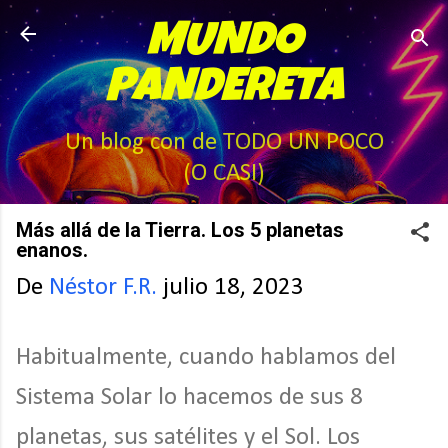
Ir al contenido principal
MUNDO
PANDERETA
Un blog con de TODO UN POCO
(O CASI)
Más allá de la Tierra. Los 5 planetas
enanos.
De
Néstor F.R.
julio 18, 2023
Habitualmente, cuando hablamos del
Sistema Solar lo hacemos de sus 8
planetas, sus satélites y el Sol. Los