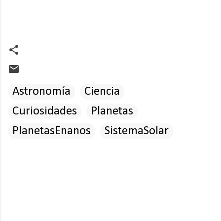
Astronomía
Ciencia
Curiosidades
Planetas
PlanetasEnanos
SistemaSolar
C
o
m
e
n