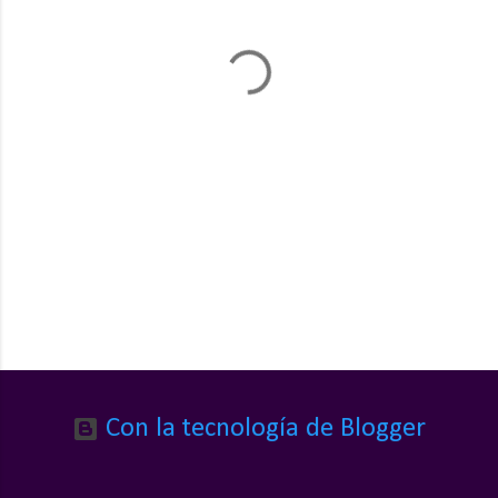
t
a
r
i
o
s
Con la tecnología de Blogger