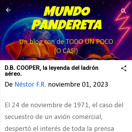
Ir al contenido principal
MUNDO
PANDERETA
Un blog con de TODO UN POCO
(O CASI)
D.B. COOPER, la leyenda del ladrón
aéreo.
De
Néstor F.R.
noviembre 01, 2023
El 24 de noviembre de 1971, el caso del
secuestro de un avión comercial,
despertó el interés de toda la prensa