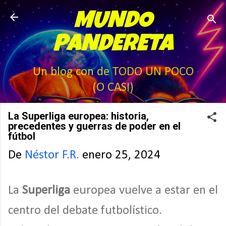
Ir al contenido principal
MUNDO
PANDERETA
Un blog con de TODO UN POCO
(O CASI)
La Superliga europea: historia,
precedentes y guerras de poder en el
fútbol
De
Néstor F.R.
enero 25, 2024
La
Superliga
europea vuelve a estar en el
centro del debate futbolístico.