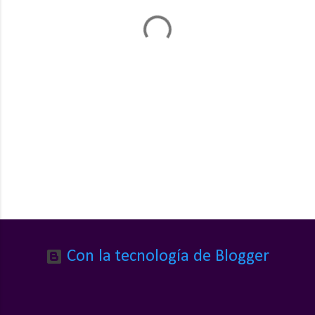
a
r
i
o
s
Con la tecnología de Blogger