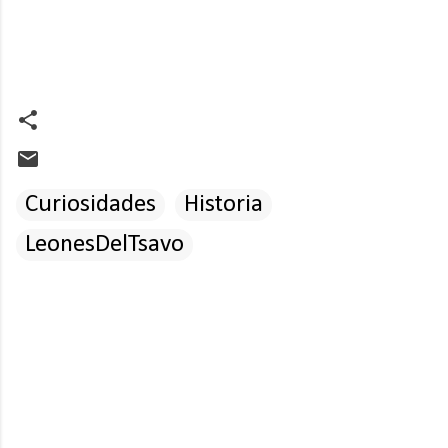
Curiosidades
Historia
LeonesDelTsavo
C
o
m
e
n
t