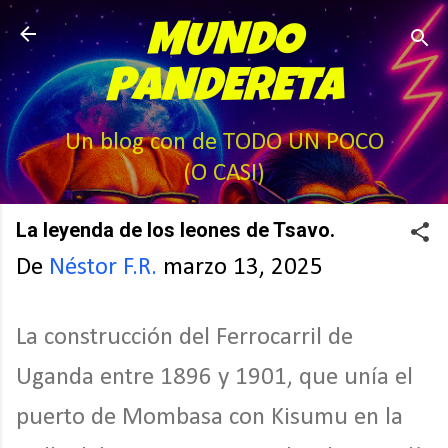
Ir al contenido principal
MUNDO
PANDERETA
Un blog con de TODO UN POCO
(O CASI)
La leyenda de los leones de Tsavo.
De
Néstor F.R.
marzo 13, 2025
La construcción del Ferrocarril de
Uganda entre 1896 y 1901, que unía el
puerto de Mombasa con Kisumu en la