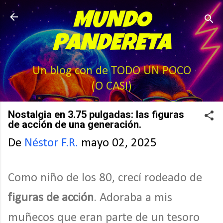
Ir al contenido principal
MUNDO
PANDERETA
Un blog con de TODO UN POCO
(O CASI)
Nostalgia en 3.75 pulgadas: las figuras
de acción de una generación.
De
Néstor F.R.
mayo 02, 2025
Como niño de los 80, crecí rodeado de
figuras de acción
. Adoraba a mis
muñecos que eran parte de un tesoro