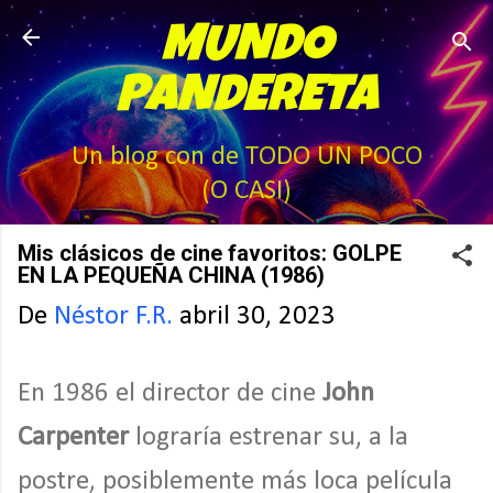
Ir al contenido principal
MUNDO
PANDERETA
Un blog con de TODO UN POCO
(O CASI)
Mis clásicos de cine favoritos: GOLPE
EN LA PEQUEÑA CHINA (1986)
De
Néstor F.R.
abril 30, 2023
En 1986 el director de cine
John
Carpenter
lograría estrenar su, a la
postre, posiblemente más loca película