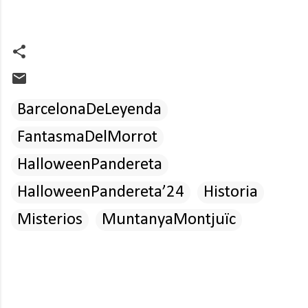
BarcelonaDeLeyenda
FantasmaDelMorrot
HalloweenPandereta
HalloweenPandereta’24
Historia
Misterios
MuntanyaMontjuïc
C
o
m