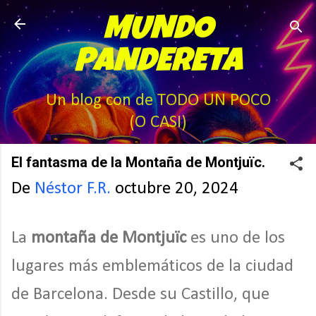
Ir al contenido principal
MUNDO
PANDERETA
Un blog con de TODO UN POCO
(O CASI)
El fantasma de la Montaña de Montjuïc.
De
Néstor F.R.
octubre 20, 2024
La
montaña de Montjuïc
es uno de los
lugares más emblemáticos de la ciudad
de Barcelona. Desde su Castillo, que