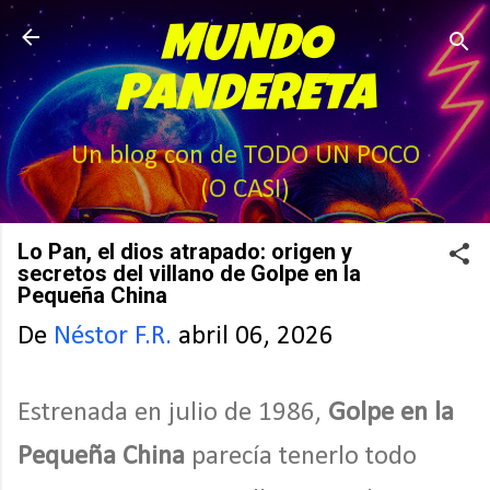
Ir al contenido principal
MUNDO
PANDERETA
Un blog con de TODO UN POCO
(O CASI)
Lo Pan, el dios atrapado: origen y
secretos del villano de Golpe en la
Pequeña China
De
Néstor F.R.
abril 06, 2026
Estrenada en julio de 1986,
Golpe en la
Pequeña China
parecía tenerlo todo